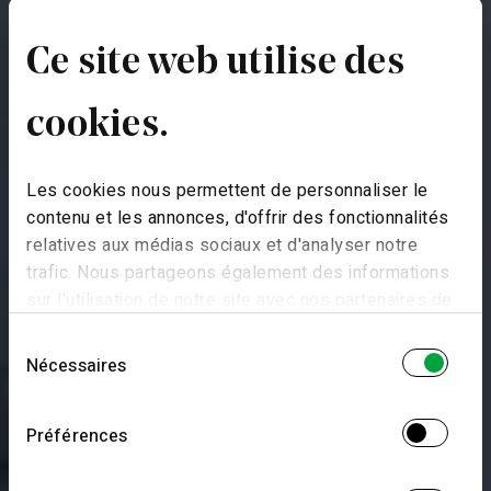
Ce site web utilise des
cookies.
Les cookies nous permettent de personnaliser le
contenu et les annonces, d'offrir des fonctionnalités
relatives aux médias sociaux et d'analyser notre
trafic. Nous partageons également des informations
sur l'utilisation de notre site avec nos partenaires de
médias sociaux, de publicité et d'analyse, qui peuvent
SOUTH
Sélection
combiner celles-ci avec d'autres informations que
Vues uniques sur
Nécessaires
du
vous leur avez fournies ou qu'ils ont collectées lors
consentement
de votre utilisation de leurs services.
le Tage
Préférences