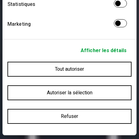
Un nouvel horizon pour découvrir le meilleur
Statistiques
de Lisbonne.
Marketing
En Savoir plus
Afficher les détails
En Savoir plus
Tout autoriser
Autoriser la sélection
Refuser