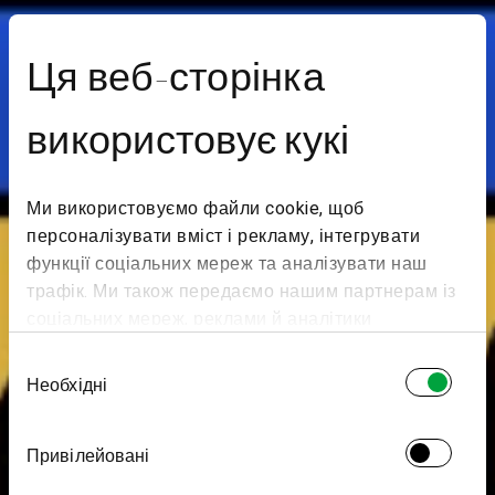
Ця веб-сторінка
використовує кукі
Ми використовуємо файли cookie, щоб
персоналізувати вміст і рекламу, інтегрувати
функції соціальних мереж та аналізувати наш
трафік. Ми також передаємо нашим партнерам із
соціальних мереж, реклами й аналітики
інформацію про те, як ви користуєтеся нашим
Вибір
сайтом. Вони можуть поєднувати її з іншою
Необхідні
згоди
інформацією, яку ви їм надали або яку вони
зібрали під час вашого користування їхніми
Привілейовані
службами.