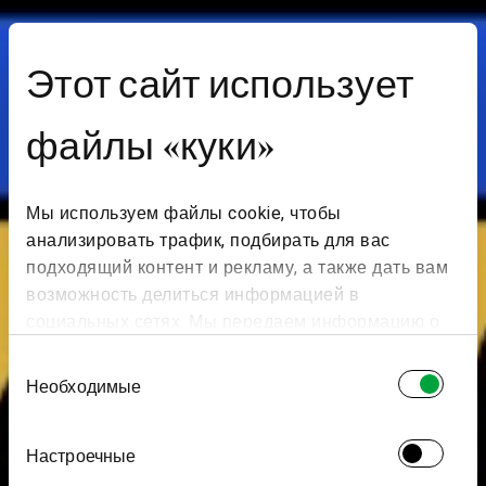
Этот сайт использует
файлы «куки»
Мы используем файлы cookie, чтобы
анализировать трафик, подбирать для вас
подходящий контент и рекламу, а также дать вам
возможность делиться информацией в
социальных сетях. Мы передаем информацию о
ваших действиях на сайте партнерам Google:
Выбор
социальным сетям и компаниям, занимающимся
Необходимые
согласия
рекламой и веб-аналитикой. Наши партнеры
могут комбинировать эти сведения с
Настроечные
предоставленной вами информацией, а также
данными, которые они получили при