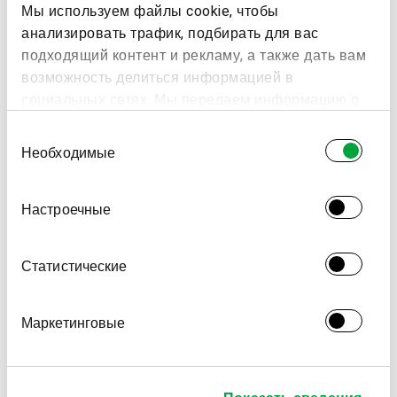
Мы используем файлы cookie, чтобы
анализировать трафик, подбирать для вас
подходящий контент и рекламу, а также дать вам
возможность делиться информацией в
социальных сетях. Мы передаем информацию о
ваших действиях на сайте партнерам Google:
Выбор
социальным сетям и компаниям, занимающимся
Необходимые
согласия
рекламой и веб-аналитикой. Наши партнеры
могут комбинировать эти сведения с
Настроечные
предоставленной вами информацией, а также
данными, которые они получили при
использовании вами их сервисов.
Статистические
Маркетинговые