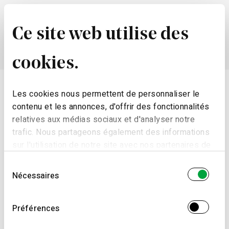
pra.te.ar
APPARTEMENT TÉMOIN
BÂTIMENT FACTORY
SUIVEZ-NOUS
Ce site web utilise des
Termes et conditions
@ Prata Riverside Village 2024. Tous droits réservés
cookies.
Les cookies nous permettent de personnaliser le
contenu et les annonces, d'offrir des fonctionnalités
relatives aux médias sociaux et d'analyser notre
trafic. Nous partageons également des informations
sur l'utilisation de notre site avec nos partenaires de
médias sociaux, de publicité et d'analyse, qui peuvent
Sélection
combiner celles-ci avec d'autres informations que
Nécessaires
du
vous leur avez fournies ou qu'ils ont collectées lors
consentement
de votre utilisation de leurs services.
Préférences