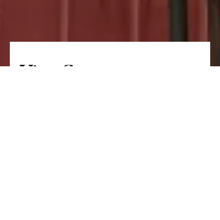
Vira Casacas
Les saveurs classiques du Portugal,
réinterprétées avec élégance et
personnalité