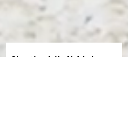
Festival Solidário
SPEM
Le Parque Ribeirinho Oriente accueille le
premier festival de solidarité de la SPEM,
la société portugaise de la sclérose en
plaques.