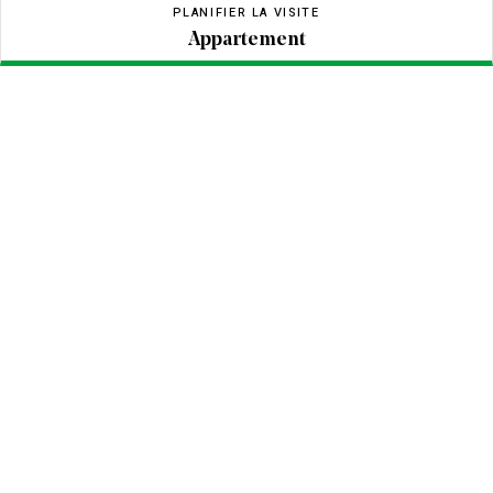
PLANIFIER LA VISITE
Appartement
Appartement
LOT
BLOC
SOL
LETTRE
PRIX
0€