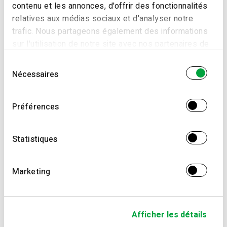
contenu et les annonces, d'offrir des fonctionnalités
relatives aux médias sociaux et d'analyser notre
trafic. Nous partageons également des informations
sur l'utilisation de notre site avec nos partenaires de
médias sociaux, de publicité et d'analyse, qui peuvent
Sélection
combiner celles-ci avec d'autres informations que
Nécessaires
du
vous leur avez fournies ou qu'ils ont collectées lors
consentement
de votre utilisation de leurs services.
Préférences
Statistiques
Marketing
Afficher les détails