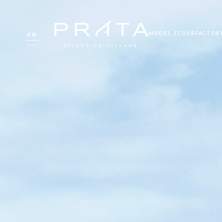
MODEL FLOOR
FACTOR
EN
PT
DE
FR
ZH
RU
UK