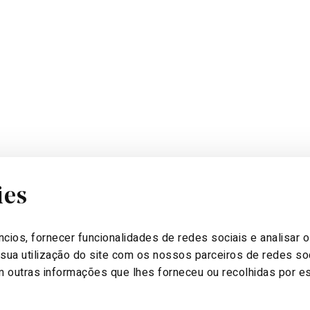
ies
 VENDAS
MORADA
:00
Rua Maria José Nogueira Pinto
cios, fornecer funcionalidades de redes sociais e analisar 
eira a domingo
Nº16, Lote 8-Loja 3 Lisboa,
ua utilização do site com os nossos parceiros de redes soc
Portugal
 outras informações que lhes forneceu ou recolhidas por est