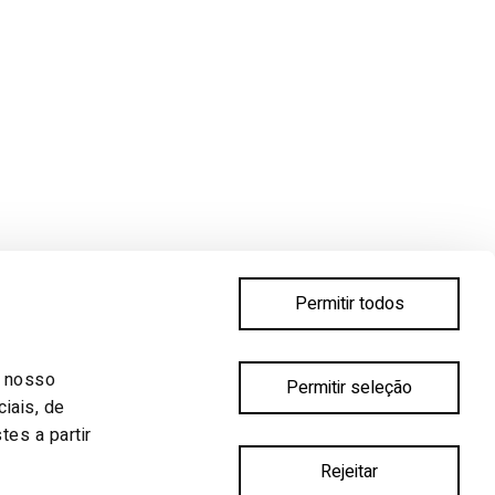
Permitir todos
SIGA-NOS
Instagram
o nosso
pra.te.ar
Permitir seleção
iais, de
es a partir
Rejeitar