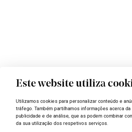
Este website utiliza cook
CONTACTOS
STAND DE
+351 910 331 000
10:00 | 19
Utilizamos cookies para personalizar conteúdo e anún
info@pratariversidevillage.com
Segunda-f
tráfego. Também partilhamos informações acerca da s
publicidade e de análise, que as podem combinar com
da sua utilização dos respetivos serviços.