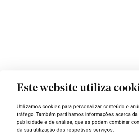
Este website utiliza cook
CONTACTOS
STAND DE
+351 910 331 000
10:00 | 19
Utilizamos cookies para personalizar conteúdo e anún
info@pratariversidevillage.com
Segunda-f
tráfego. Também partilhamos informações acerca da s
publicidade e de análise, que as podem combinar com
da sua utilização dos respetivos serviços.