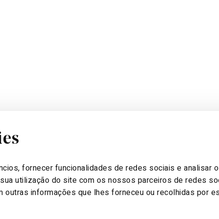
ies
 VENDAS
MORADA
:00
Rua Maria José Nogueira Pinto
cios, fornecer funcionalidades de redes sociais e analisar 
eira a domingo
Nº16, Lote 8-Loja 3 Lisboa,
ua utilização do site com os nossos parceiros de redes soc
Portugal
 outras informações que lhes forneceu ou recolhidas por est