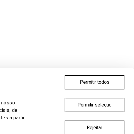
Permitir todos
SIGA-NOS
Instagram
o nosso
pra.te.ar
Permitir seleção
iais, de
es a partir
Rejeitar