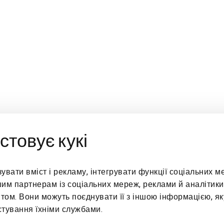
стовує кукі
Й СТЕНД
АДРЕСА
:00
Rua Maria José Nogueira Pinto
вати вміст і рекламу, інтегрувати функції соціальних м
ка по неділю
Nº16, Lote 8-Loja 3 Lisboa,
им партнерам із соціальних мереж, реклами й аналітики
Portugal
том. Вони можуть поєднувати її з іншою інформацією, як
стування їхніми службами.