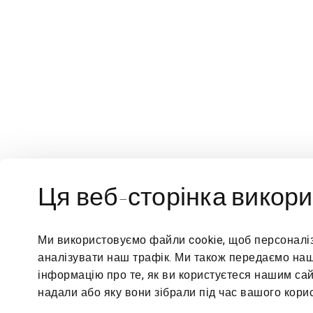
Ця веб-сторінка викори
КОНТАКТИ
ТОРГОВИ
+351 910 331 000
10:00 | 19
Ми використовуємо файли cookie, щоб персоналізу
info@pratariversidevillage.com
з понеділ
аналізувати наш трафік. Ми також передаємо наш
інформацію про те, як ви користуєтеся нашим сай
надали або яку вони зібрали під час вашого кори