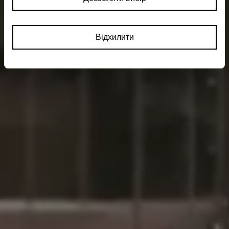
Відхилити