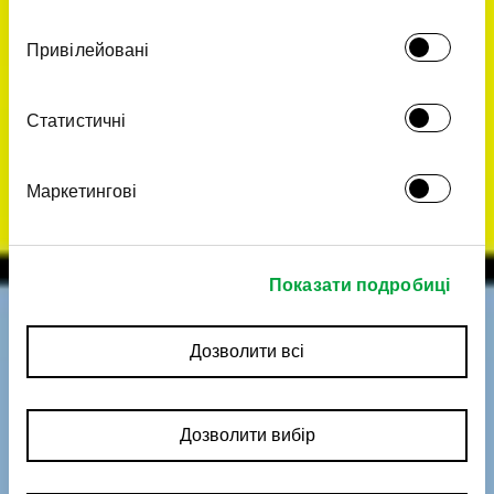
зібрали під час вашого користування їхніми
Привілейовані
службами.
Статистичні
Маркетингові
Показати подробиці
Дозволити всі
Дозволити вибір