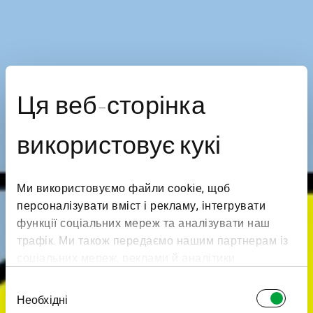
Ця веб-сторінка
використовує кукі
Ми використовуємо файли cookie, щоб
персоналізувати вміст і рекламу, інтегрувати
функції соціальних мереж та аналізувати наш
трафік. Ми також передаємо нашим партнерам із
соціальних мереж, реклами й аналітики
інформацію про те, як ви користуєтеся нашим
Вибір
сайтом. Вони можуть поєднувати її з іншою
Необхідні
згоди
інформацією, яку ви їм надали або яку вони