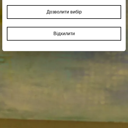
Дозволити вибір
Відхилити