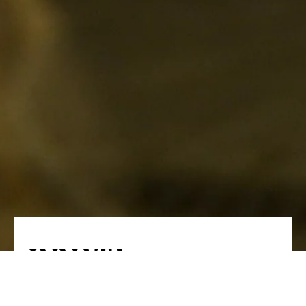
INNATA
А що, якби живопис міг повернути нам