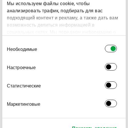
Мы используем файлы cookie, чтобы
анализировать трафик, подбирать для вас
подходящий контент и рекламу, а также дать вам
возможность делиться информацией в
социальных сетях. Мы передаем информацию о
ваших действиях на сайте партнерам Google:
Выбор
социальным сетям и компаниям, занимающимся
Необходимые
согласия
рекламой и веб-аналитикой. Наши партнеры
могут комбинировать эти сведения с
Настроечные
предоставленной вами информацией, а также
данными, которые они получили при
использовании вами их сервисов.
Статистические
Маркетинговые