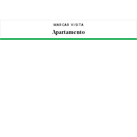
MARCAR VISITA
Apartamento
Apartamento
LOTE
BLOCO
PISO
LETRA
PREÇO
0€