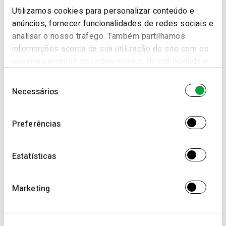
Utilizamos cookies para personalizar conteúdo e
anúncios, fornecer funcionalidades de redes sociais e
analisar o nosso tráfego. Também partilhamos
informações acerca da sua utilização do site com os
nossos parceiros de redes sociais, de publicidade e
de análise, que as podem combinar com outras
Seleção
informações que lhes forneceu ou recolhidas por
Necessários
de
estes a partir da sua utilização dos respetivos
consentimento
serviços.
Preferências
Estatísticas
Marketing