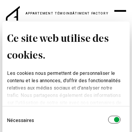
APPARTEMENT TÉMOIN
BÂTIMENT FACTORY
Ce site web utilise des
cookies.
Les cookies nous permettent de personnaliser le
contenu et les annonces, d'offrir des fonctionnalités
relatives aux médias sociaux et d'analyser notre
trafic. Nous partageons également des informations
sur l'utilisation de notre site avec nos partenaires de
médias sociaux, de publicité et d'analyse, qui peuvent
Sélection
combiner celles-ci avec d'autres informations que
Nécessaires
du
vous leur avez fournies ou qu'ils ont collectées lors
consentement