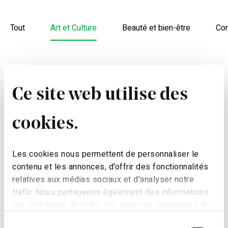
Tout
Art et Culture
Beauté et bien-être
Com
Ce site web utilise des
cookies.
Les cookies nous permettent de personnaliser le
contenu et les annonces, d'offrir des fonctionnalités
relatives aux médias sociaux et d'analyser notre
trafic. Nous partageons également des informations
sur l'utilisation de notre site avec nos partenaires de
médias sociaux, de publicité et d'analyse, qui peuvent
Sélection