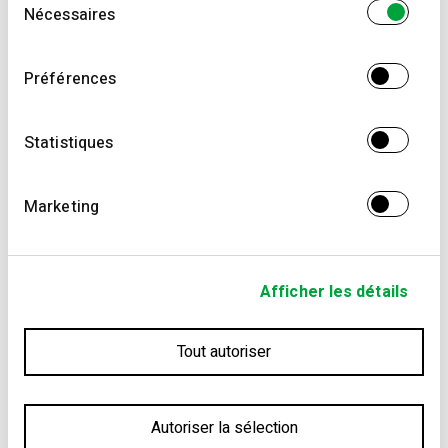
combiner celles-ci avec d'autres informations que
Nécessaires
du
vous leur avez fournies ou qu'ils ont collectées lors
consentement
de votre utilisation de leurs services.
Préférences
Statistiques
ART ET CULTURE
Marketing
28ART Gallery
Une expérience visuelle et culturelle.
Afficher les détails
Tout autoriser
Autoriser la sélection