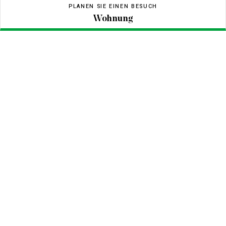
PLANEN SIE EINEN BESUCH
Wohnung
Wohnung
CHARGE
BLOCK
BODEN
BRIEF
PREIS
0€