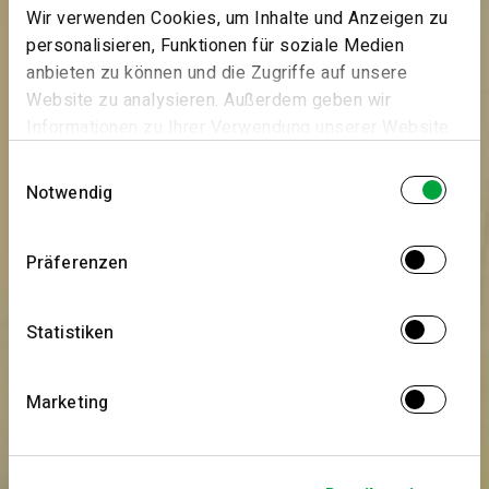
Wir verwenden Cookies, um Inhalte und Anzeigen zu
personalisieren, Funktionen für soziale Medien
anbieten zu können und die Zugriffe auf unsere
Website zu analysieren. Außerdem geben wir
Informationen zu Ihrer Verwendung unserer Website
an unsere Partner für soziale Medien, Werbung und
Einwilligungsauswahl
Analysen weiter. Unsere Partner führen diese
Notwendig
Informationen möglicherweise mit weiteren Daten
zusammen, die Sie ihnen bereitgestellt haben oder
Präferenzen
die sie im Rahmen Ihrer Nutzung der Dienste
gesammelt haben.
Statistiken
Marketing