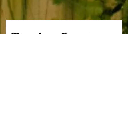
Timeless Beauty
Eine Reflexion über den Dialog zwischen
Zeit, Licht und Emotion, wo Schönheit, die
der Zeit widersteht, in den farblichen
Nuancen und der Beschaulichkeit der
Landschaften ihren Ausdruck findet.