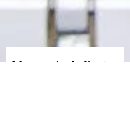
Mercearia da Prata
Die allerfrischesten Produkte sind ins
Prata Riverside Village gekommen.