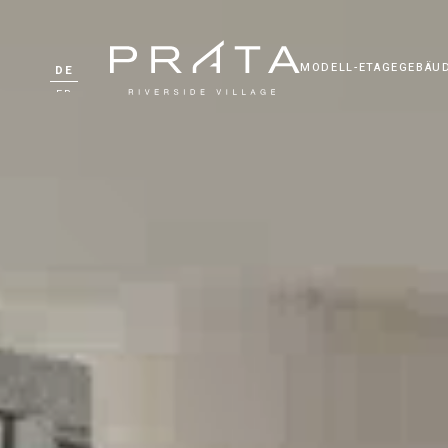
MODELL-ETAGE
GEBÄU
DE
FR
ZH
RU
UK
PT
EN