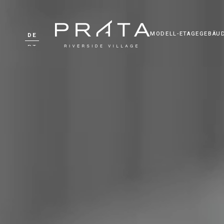
MODELL-ETAGE
GEBÄU
DE
PT
EN
FR
ZH
RU
UK