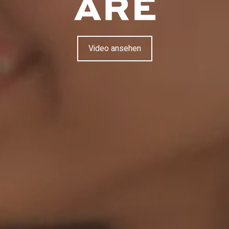
Video ansehen
Video ansehen
are-Gebäude des Prata