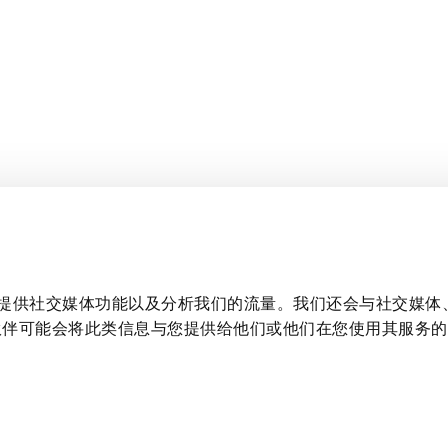
家庭
:00
Rua Maria José Nogueira Pinto
广告、提供社交媒体功能以及分析我们的流量。我们还会与社交媒体
日
Nº16, Lote 8-Loja 3 Lisboa,
伙伴可能会将此类信息与您提供给他们或他们在您使用其服务的
Portugal