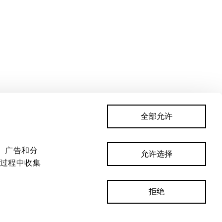
全部允许
跟着我们
Instagram
、广告和分
pra.te.ar
允许选择
过程中收集
拒绝