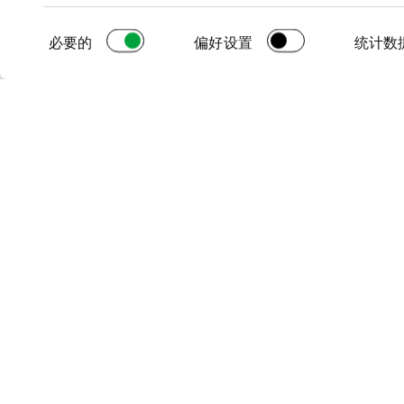
同
@ Prata Riverside Village 2024。保留所有权利
必要的
偏好设置
统计数
意
选
择