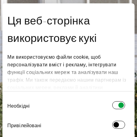
Ця веб-сторінка
використовує кукі
Ми використовуємо файли cookie, щоб
персоналізувати вміст і рекламу, інтегрувати
функції соціальних мереж та аналізувати наш
трафік. Ми також передаємо нашим партнерам із
соціальних мереж, реклами й аналітики
інформацію про те, як ви користуєтеся нашим
Вибір
сайтом. Вони можуть поєднувати її з іншою
Необхідні
згоди
інформацією, яку ви їм надали або яку вони
зібрали під час вашого користування їхніми
Привілейовані
службами.