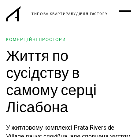
ТИПОВА КВАРТИРА
БУДІВЛЯ FACTORY
КОМЕРЦІЙНІ ПРОСТОРИ
Життя по
сусідству в
самому серці
Лісабона
У житловому комплексі Prata Riverside
Village панує спокійна, але сповнена життям