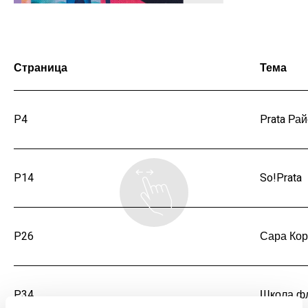
Страница
Тема
P4
Prata Ра
P14
So!Prata
P26
Сара Ко
P34
Школа фл