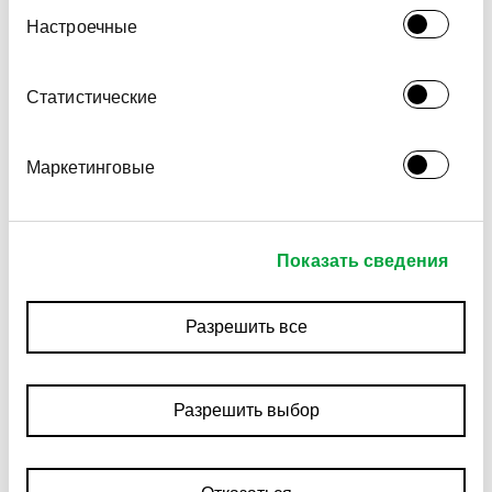
могут комбинировать эти сведения с
Настроечные
предоставленной вами информацией, а также
данными, которые они получили при
использовании вами их сервисов.
Статистические
Маркетинговые
Показать сведения
Разрешить все
Разрешить выбор