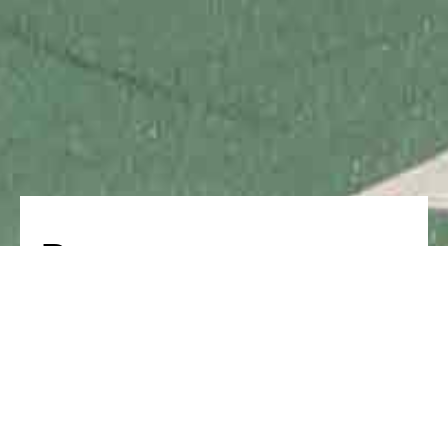
Выставка под
открытым небом
Prata Riverside Village продвигает
урбанистическое искусство в
партнерстве с платформой Underdogs.