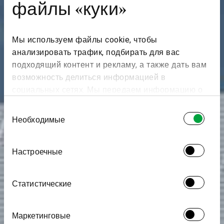
файлы «куки»
Мы используем файлы cookie, чтобы
анализировать трафик, подбирать для вас
подходящий контент и рекламу, а также дать вам
возможность делиться информацией в
социальных сетях. Мы передаем информацию о
ваших действиях на сайте партнерам Google:
Выбор
социальным сетям и компаниям, занимающимся
Необходимые
согласия
рекламой и веб-аналитикой. Наши партнеры
могут комбинировать эти сведения с
Настроечные
предоставленной вами информацией, а также
данными, которые они получили при
использовании вами их сервисов.
Статистические
Маркетинговые