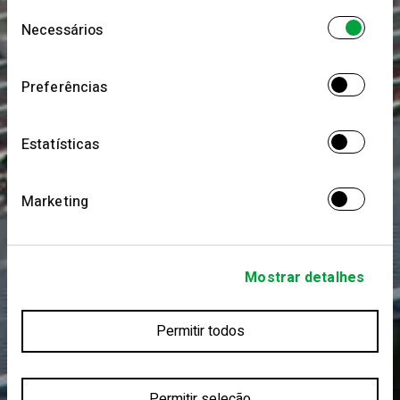
Seleção
informações que lhes forneceu ou recolhidas por
Necessários
de
estes a partir da sua utilização dos respetivos
consentimento
serviços.
Preferências
Estatísticas
Marketing
Mostrar detalhes
Permitir todos
Permitir seleção