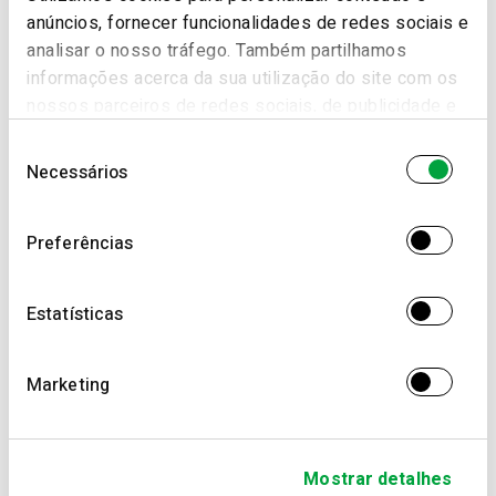
anúncios, fornecer funcionalidades de redes sociais e
analisar o nosso tráfego. Também partilhamos
informações acerca da sua utilização do site com os
nossos parceiros de redes sociais, de publicidade e
de análise, que as podem combinar com outras
Seleção
informações que lhes forneceu ou recolhidas por
Necessários
de
estes a partir da sua utilização dos respetivos
consentimento
serviços.
Preferências
Estatísticas
Marketing
Mostrar detalhes